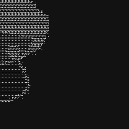
@@@@@@@@@@@@@@@@@@@@@@*:.

@@@@@@@@@@@@@@@@@@@@@@@%:

@@@@@@@@@@@@@@@@@@@@@@@@%:.

@@@@@@@@@@@@@@@@@@@@@@@@@#:...

@@@@@@@@@@@@@@@@@@@@@@@@@@@%#*=:.

@@@@@@@@@@@@@@@@@@@@@@@@@@@@@@@%=.

@@@@@@@@@@@@@@@@@@@@@@@@@@@@@@@@%-.

@@@@@@@@@@@@@@@@@@@@@@@@@@@@@@@@@+.

@@@@@@@@@@@@@@@@@@@@@@@@@@@@@@@@@#:

@@@@@@@@@@@@@@@@@@@@@@@@@@@@@@@@@%:

@@@@@@@@@@@@@@@@@@@@@@@@@@@@@@@@@%:

@@@@@@@@@@@@@@@@@@@@@@@@@@@@@@@@@*:

**##%%%@@@@@@@@@@@@@@@@@@@@@@@@@%-.

*************##%@@@@@@@@@@@@@@@@+.

**********************#@@@@@@@@#:

**********************%@@@@@@@%-.

*********************#@@@@@@@%-.

*****#%@@@@%#*******#@@@@@@@*:.

*****%@@@@@@@%*****%@@@@@@#=..

****#@@@@@@@@%***#@@@@@%*...

*****#@@@@@@%**#%@@%*-...

*******#####*#@@#-.

********##%@@@#-.

###%%%@@%#*+#%-.

###*++=-----=%%:

-------------=%%-.

--------------=%#-.

---------------+%*:

----------------*%+..

----------------=#%=.

-----------------=%%:

------------------#%=.

------------------*@=.

------------------#%-.

----------------=#%+.

--------------+#%#-.

-----------+#@%+:..

------=+#%@%*-..

@@@@@@@%*-..

.........
