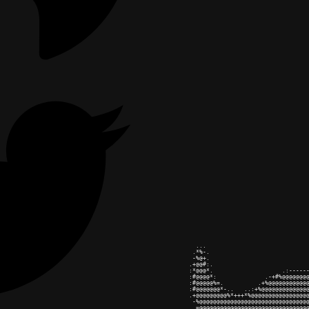
                ...

               .*%-.

               -%@+.

              .+@@#:.

              :*@@@*.                    .:------
              :#@@@@*:              .-+#%@@@@@@@@
              :#@@@@@%=.          .+%@@@@@@@@@@@@
              :#@@@@@@@*-..   ..:+%@@@@@@@@@@@@@@
              .+@@@@@@@@@%*+++*%@@@@@@@@@@@@@@@@@
               -%@@@@@@@@@@@@@@@@@@@@@@@@@@@@@@@@
               .=@@@@@@@@@@@@@@@@@@@@@@@@@@@@@@@@