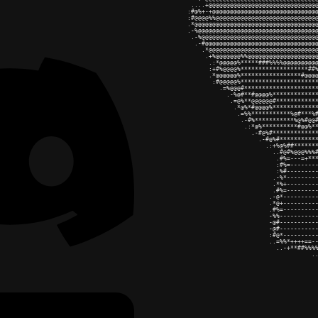
             ....+@@@@@@@@@@@@@@@@@@@@@@@@@@@@@@@
            :#@%+-+@@@@@@@@@@@@@@@@@@@@@@@@@@@@@@
            :#@@@@%%@@@@@@@@@@@@@@@@@@@@@@@@@@@@@
            .*@@@@@@@@@@@@@@@@@@@@@@@@@@@@@@@@@@@
            .-%@@@@@@@@@@@@@@@@@@@@@@@@@@@@@@@@@@
             .-%@@@@@@@@@@@@@@@@@@@@@@@@@@@@@@@@@
              .-#@@@@@@@@@@@@@@@@@@@@@@@@@@@@@@@@
                .*@@@@@@@@@@@@@@@@@@@@@@@@@@@@@@@
                 .+%@@@@@@@%%@@@@@@@@@@@@@@@@@@@@
                  .:*@@@@@%*****###%%%%@@@@@@@@@@
                  :+#%@@@@%*******************##%
                  .*@@@@@@%*****************#@@@@
                   :#@@@@@%**********************
                     .=%@@@#*********************
                       .-%@#**#@@@@%*************
                        .=@%**@@@@@@#************
                         .*@%*#@@@@%*************
                          .=%%***********%@#***%#
                           .-#%***********%@%#@@#
                            .:*@%**********#@@%**
                              .-#@%#*************
                                .-#@%#***********
                                  .:+%@%##*******
                                    ..#@#%@@@%%%#
                                     .#%=---=+***
                                     :#%=--------
                                     :%#---------
                                    .-%*---------
                                    .*%+---------
                                    .#%=---------
                                   .-@*----------
                                   .*@+----------
                                   .#%=----------
                                   -%%-----------
                                   -@#-----------
                                   -@#-----------
                                   :#@*----------
                                   ..=%%*++++==--
                                     ..-+**##%%%%
                                               ..