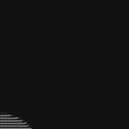
---:.

@@@@@%#+-:.

@@@@@@@@@@@#+-.

@@@@@@@@@@@@@@@*-..

@@@@@@@@@@@@@@@@@#-.

@@@@@@@@@@@@@@@@@@@*-.

@@@@@@@@@@@@@@@@@@@@%=..
