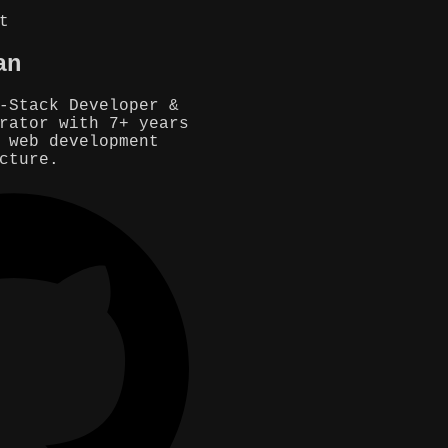
t
an
-Stack Developer &
rator with 7+ years
 web development
cture.